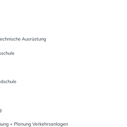
echnische Ausrüstung
sschule
ldschule
g
nung + Planung Verkehrsanlagen